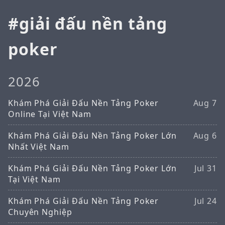
giải đấu nền tảng
poker
2026
Khám Phá Giải Đấu Nền Tảng Poker
Aug 7
Online Tại Việt Nam
Khám Phá Giải Đấu Nền Tảng Poker Lớn
Aug 6
Nhất Việt Nam
Khám Phá Giải Đấu Nền Tảng Poker Lớn
Jul 31
Tại Việt Nam
Khám Phá Giải Đấu Nền Tảng Poker
Jul 24
Chuyên Nghiệp