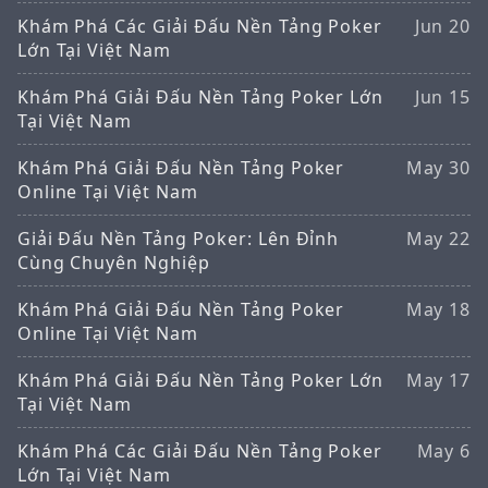
Khám Phá Các Giải Đấu Nền Tảng Poker
Jun 20
Lớn Tại Việt Nam
Khám Phá Giải Đấu Nền Tảng Poker Lớn
Jun 15
Tại Việt Nam
Khám Phá Giải Đấu Nền Tảng Poker
May 30
Online Tại Việt Nam
Giải Đấu Nền Tảng Poker: Lên Đỉnh
May 22
Cùng Chuyên Nghiệp
Khám Phá Giải Đấu Nền Tảng Poker
May 18
Online Tại Việt Nam
Khám Phá Giải Đấu Nền Tảng Poker Lớn
May 17
Tại Việt Nam
Khám Phá Các Giải Đấu Nền Tảng Poker
May 6
Lớn Tại Việt Nam