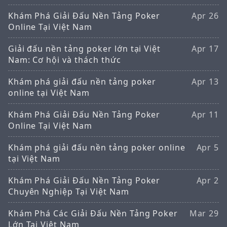
Khám Phá Giải Đấu Nền Tảng Poker
Apr 26
Online Tại Việt Nam
Giải đấu nền tảng poker lớn tại Việt
Apr 17
Nam: Cơ hội và thách thức
Khám phá giải đấu nền tảng poker
Apr 13
online tại Việt Nam
Khám Phá Giải Đấu Nền Tảng Poker
Apr 11
Online Tại Việt Nam
Khám phá giải đấu nền tảng poker online
Apr 5
tại Việt Nam
Khám Phá Giải Đấu Nền Tảng Poker
Apr 2
Chuyên Nghiệp Tại Việt Nam
Khám Phá Các Giải Đấu Nền Tảng Poker
Mar 29
Lớn Tại Việt Nam