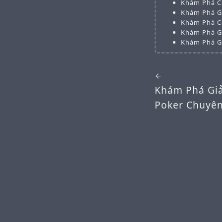
Khám Phá Cá
Khám Phá Gi
Khám Phá Cá
Khám Phá Gi
Khám Phá Gi
Khám Phá Giả
Poker Chuyên