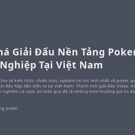
á Giải Đấu Nền Tảng Poke
Nghiệp Tại Việt Nam
 chia sẻ kiến thức, chiến lược, update tin tức mới nhất về poker,
i đấu hấp dẫn diễn ra tại Việt Nam. Thành tích giải Đấu Video. K
i nghiệm cá cược an toàn qua đó là những món thưởng giá trị d
d
ảng poker