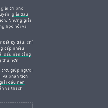
giải trí phổ
tuyến,
giải đấu
ích. Những giải
ng học hỏi và
 bất kỳ đâu, chỉ
ng cấp nhiều
ải đấu nền tảng
g thú hơn.
 trợ, giúp người
i và phân tích
giải đấu nền
ẫn và thách