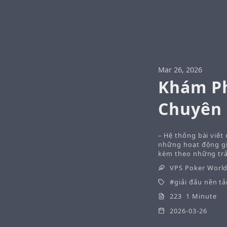
Mar 26, 2026
Khám Ph
Chuyên 
– Hệ thống bài viết
những hoạt động giả
kèm theo những trả
VPS Poker Worl
giải đấu nền t
223 1 Minute
2026-03-26