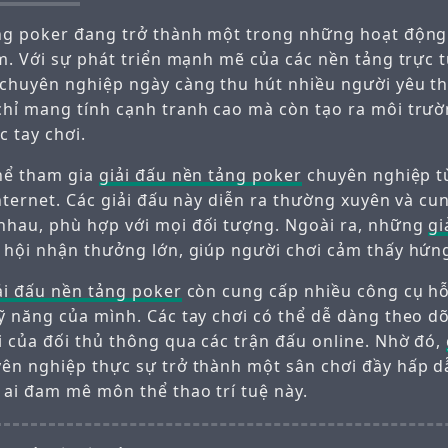
ng poker đang trở thành một trong những hoạt động 
am. Với sự phát triển mạnh mẽ của các nền tảng trực 
chuyên nghiệp ngày càng thu hút nhiều người yêu th
hỉ mang tính cạnh tranh cao mà còn tạo ra môi trườ
c tay chơi.
hể tham gia
giải đấu nền tảng poker
chuyên nghiệp từ
internet. Các giải đấu này diễn ra thường xuyên và cu
nhau, phù hợp với mọi đối tượng. Ngoài ra, những
gi
 hội nhận thưởng lớn, giúp người chơi cảm thấy hứn
ải đấu nền tảng poker
còn cung cấp nhiều công cụ hỗ
ỹ năng của mình. Các tay chơi có thể dễ dàng theo dõ
 của đối thủ thông qua các trận đấu online. Nhờ đó,
ên nghiệp thực sự trở thành một sân chơi đầy hấp d
ai đam mê môn thể thao trí tuệ này.