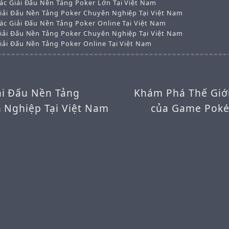
c Giải Đấu Nền Tảng Poker Lớn Tại Việt Nam
ải Đấu Nền Tảng Poker Chuyên Nghiệp Tại Việt Nam
c Giải Đấu Nền Tảng Poker Online Tại Việt Nam
ải Đấu Nền Tảng Poker Chuyên Nghiệp Tại Việt Nam
ải Đấu Nền Tảng Poker Online Tại Việt Nam
i Đấu Nền Tảng
Khám Phá Thế Giớ
 Nghiệp Tại Việt Nam
của Game Poké