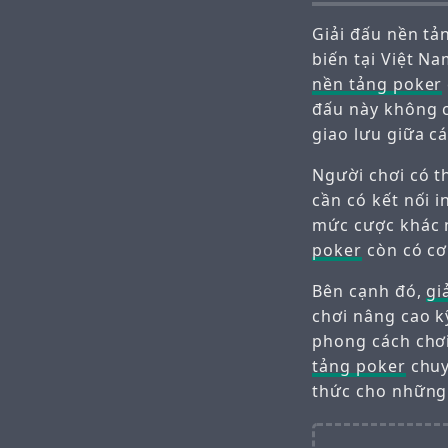
Giải đấu nền tả
biến tại Việt N
nền tảng poker
đấu này không c
giao lưu giữa cá
Người chơi có t
cần có kết nối 
mức cược khác 
poker
còn có cơ
Bên cạnh đó,
gi
chơi nâng cao k
phong cách chơi
tảng poker
chuy
thức cho những 