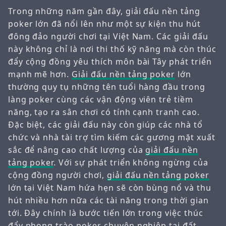
Trong những năm gần đây, giải đấu nền tảng
poker lớn đã nổi lên như một sự kiện thu hút
đông đảo người chơi tại Việt Nam. Các giải đấu
này không chỉ là nơi thi thố kỹ năng mà còn thúc
đẩy cộng đồng yêu thích môn bài Tây phát triển
mạnh mẽ hơn.
Giải đấu nền tảng poker
lớn
thường quy tụ những tên tuổi hàng đầu trong
làng poker cùng các vận động viên trẻ tiềm
năng, tạo ra sân chơi có tính cạnh tranh cao.
Đặc biệt, các giải đấu này còn giúp các nhà tổ
chức và nhà tài trợ tìm kiếm các gương mặt xuất
sắc để nâng cao chất lượng của
giải đấu nền
tảng poker
. Với sự phát triển không ngừng của
cộng đồng người chơi,
giải đấu nền tảng poker
lớn tại Việt Nam hứa hẹn sẽ còn bùng nổ và thu
hút nhiều hơn nữa các tài năng trong thời gian
tới. Đây chính là bước tiến lớn trong việc thúc
đẩy phong trào poker chuyên nghiệp tại đất