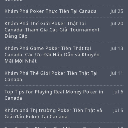
Khám Phá Poker Thực Tiền Tại Canada
Jul 25
Khám Phá Thế Giới Poker Thật Tại
Jul 20
Canada: Tham Gia Các Giải Tournament
Đẳng Cấp
Khám Phá Game Poker Tiền Thật tại
Jul 13
Canada: Các Ưu Đãi Hấp Dẫn và Khuyến
Mãi Mới Nhất
Khám Phá Thế Giới Poker Tiền Thật Tại
Jul 11
Canada
Top Tips for Playing Real Money Poker in
Jul 6
Canada
Khám phá Thị trường Poker Tiền Thật và
Jul 5
Giải đấu Poker Tại Canada