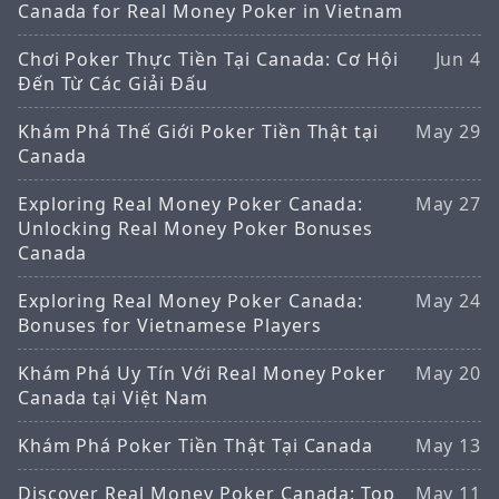
Canada for Real Money Poker in Vietnam
Chơi Poker Thực Tiền Tại Canada: Cơ Hội
Jun 4
Đến Từ Các Giải Đấu
Khám Phá Thế Giới Poker Tiền Thật tại
May 29
Canada
Exploring Real Money Poker Canada:
May 27
Unlocking Real Money Poker Bonuses
Canada
Exploring Real Money Poker Canada:
May 24
Bonuses for Vietnamese Players
Khám Phá Uy Tín Với Real Money Poker
May 20
Canada tại Việt Nam
Khám Phá Poker Tiền Thật Tại Canada
May 13
Discover Real Money Poker Canada: Top
May 11