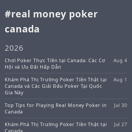
real money poker
canada
2026
Chơi Poker Thực Tiền tại Canada: Các Cơ
Aug 4
Hội và Ưu Đãi Hấp Dẫn
Khám Phá Thị Trường Poker Tiền Thật tại
Aug 1
Canada và Các Giải Đấu Poker Tại Quốc
Gia Này
Top Tips for Playing Real Money Poker in
Jul 30
Canada
Khám Phá Thị Trường Poker Tiền Thật tại
Jul 27
Canada