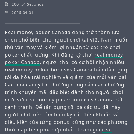
200 54 Seconds
2026-04-01
Real money poker Canada đang trở thành lựa
chọn phổ biến cho người chơi tại Việt Nam muốn
thử vận may và kiếm lợi nhuận từ các trò chơi
poker chất lượng. Khi đăng ký chơi
real money
poker Canada
, người chơi có cơ hội nhận nhiều
real money poker bonuses Canada hấp dẫn, giúp
tối đa hóa trải nghiệm và giá trị của mỗi ván bài.
Các nhà cái uy tín thường cung cấp các chương
trình khuyến mãi đặc biệt dành cho người chơi
mới, với real money poker bonuses Canada rất
cạnh tranh. Để tận dụng tối đa các ưu đãi này,
người chơi nên tìm hiểu kỹ các điều khoản và
điều kiện của từng bonus, cũng như các phương
thức nạp tiền phù hợp nhất. Tham gia
real