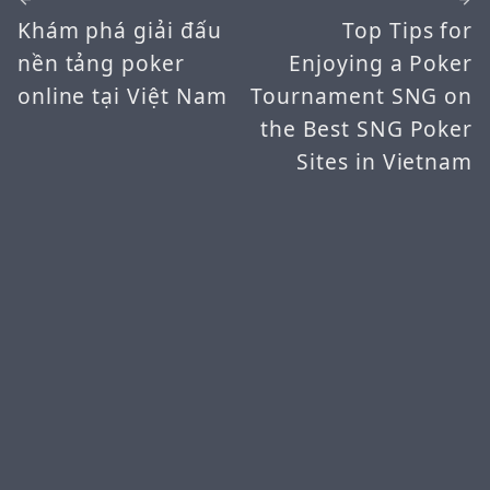
Khám phá giải đấu
Top Tips for
nền tảng poker
Enjoying a Poker
online tại Việt Nam
Tournament SNG on
the Best SNG Poker
Sites in Vietnam