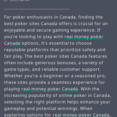
For poker enthusiasts in Canada, finding the
best poker sites Canada offers is crucial for an
enjoyable and secure gaming experience. If
you’re looking to play with
real money poker
Canada
options, it’s essential to choose
reputable platforms that prioritize safety and
fair play. The best poker sites Canada features
often include generous bonuses, a variety of
game types, and reliable customer support.
Whether you’re a beginner or a seasoned pro,
these sites provide a seamless experience for
playing
real money poker Canada
. With the
increasing popularity of online poker in Canada,
selecting the right platform helps enhance your
gameplay and potential winnings. When
exploring options for
real money poker Canada
,