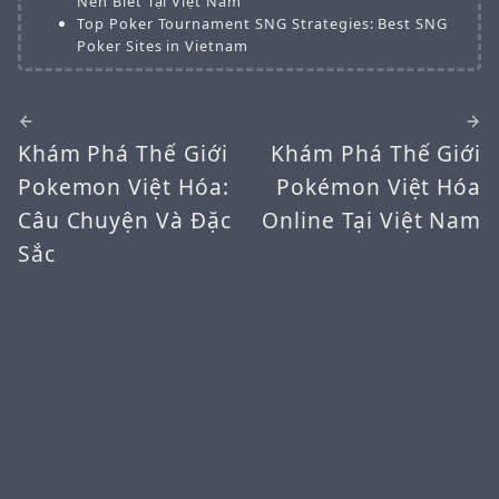
Nên Biết Tại Việt Nam
Top Poker Tournament SNG Strategies: Best SNG
Poker Sites in Vietnam
Khám Phá Thế Giới
Khám Phá Thế Giới
Pokemon Việt Hóa:
Pokémon Việt Hóa
Câu Chuyện Và Đặc
Online Tại Việt Nam
Sắc