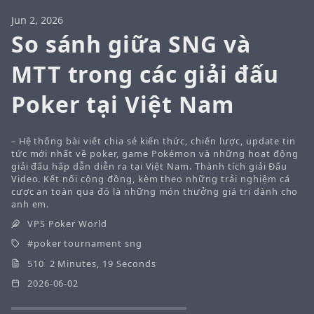
Jun 2, 2026
So sánh giữa SNG và
MTT trong các giải đấu
Poker tại Việt Nam
– Hệ thống bài viết chia sẻ kiến thức, chiến lược, update tin
tức mới nhất về poker, game Pokémon và những hoạt động
giải đấu hấp dẫn diễn ra tại Việt Nam. Thành tích giải Đấu
Video. Kết nối cộng đồng, kèm theo những trải nghiệm cá
cược an toàn qua đó là những món thưởng giá trị dành cho
anh em.
VPS Poker World
poker tournament sng
510 2 Minutes, 19 Seconds
2026-06-02