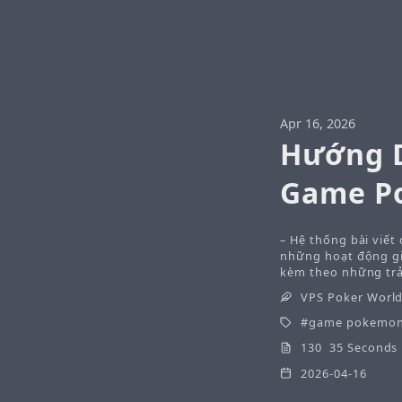
Apr 16, 2026
Hướng D
Game Po
– Hệ thống bài viết
những hoạt động giả
kèm theo những trả
VPS Poker Worl
game pokemon 
130 35 Seconds
2026-04-16