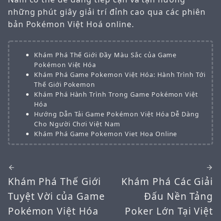
những phút giây giải trí đỉnh cao qua các phiên
bản Pokémon Việt Hoá online.
Khám Phá Thế Giới Đầy Màu Sắc của Game
Pokémon Việt Hóa
Khám Phá Game Pokemon Việt Hóa: Hành Trình Tới
Thế Giới Pokemon
Khám Phá Hành Trình Trong Game Pokémon Việt
Hóa
Hướng Dẫn Tải Game Pokémon Việt Hóa Dễ Dàng
Cho Người Chơi Việt Nam
Khám Phá Game Pokemon Viet Hoa Online
Khám Phá Thế Giới
Khám Phá Các Giải
Tuyệt Vời của Game
Đấu Nền Tảng
Pokémon Việt Hóa
Poker Lớn Tại Việt