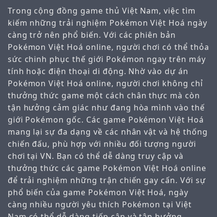
Trong cộng đồng game thủ Việt Nam, việc tìm
kiếm những trải nghiệm Pokémon Việt Hoá ngày
càng trở nên phổ biến. Với các phiên bản
Pokémon Việt Hoá online, người chơi có thể thỏa
sức chinh phục thế giới Pokémon ngay trên máy
tính hoặc điện thoại di động. Nhờ vào dự án
Pokémon Việt Hoá online, người chơi không chỉ
thưởng thức game một cách chân thực mà còn
tận hưởng cảm giác như đang hòa mình vào thế
giới Pokémon gốc. Các game Pokémon Việt Hoá
mang lại sự đa dạng về các nhân vật và hệ thống
chiến đấu, phù hợp với nhiều đối tượng người
chơi tại VN. Bạn có thể dễ dàng truy cập và
thưởng thức các game Pokémon Việt Hoá online
để trải nghiệm những trận chiến gay cấn. Với sự
phổ biến của game Pokémon Việt Hoá, ngày
càng nhiều người yêu thích Pokémon tại Việt
Nam có thể dễ dàng tiếp cận và tận hưởng