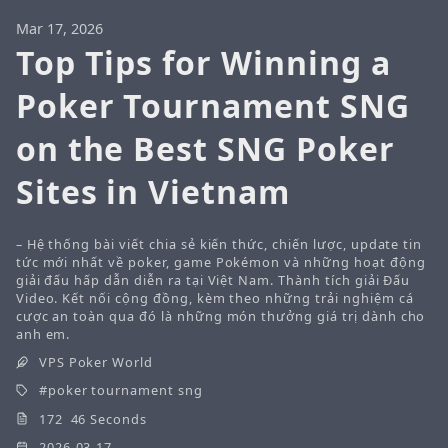
Mar 17, 2026
Top Tips for Winning a
Poker Tournament SNG
on the Best SNG Poker
Sites in Vietnam
– Hệ thống bài viết chia sẻ kiến thức, chiến lược, update tin
tức mới nhất về poker, game Pokémon và những hoạt động
giải đấu hấp dẫn diễn ra tại Việt Nam. Thành tích giải Đấu
Video. Kết nối cộng đồng, kèm theo những trải nghiệm cá
cược an toàn qua đó là những món thưởng giá trị dành cho
anh em.
VPS Poker World
poker tournament sng
172 46 Seconds
2026-03-17