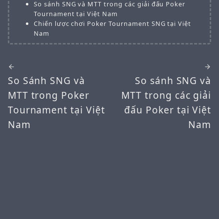
So sánh SNG và MTT trong các giải đấu Poker
Tournament tại Việt Nam
Chiến lược chơi Poker Tournament SNG tại Việt
Nam
So Sánh SNG và
So sánh SNG và
MTT trong Poker
MTT trong các giải
Tournament tại Việt
đấu Poker tại Việt
Nam
Nam