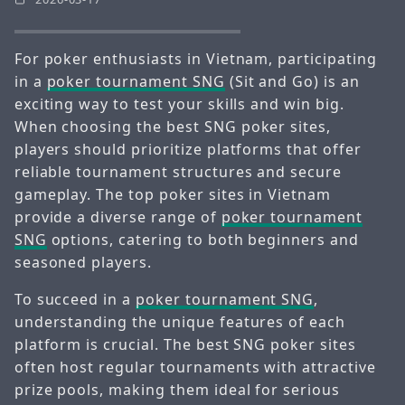
For poker enthusiasts in Vietnam, participating
in a
poker tournament SNG
(Sit and Go) is an
exciting way to test your skills and win big.
When choosing the best SNG poker sites,
players should prioritize platforms that offer
reliable tournament structures and secure
gameplay. The top poker sites in Vietnam
provide a diverse range of
poker tournament
SNG
options, catering to both beginners and
seasoned players.
To succeed in a
poker tournament SNG
,
understanding the unique features of each
platform is crucial. The best SNG poker sites
often host regular tournaments with attractive
prize pools, making them ideal for serious