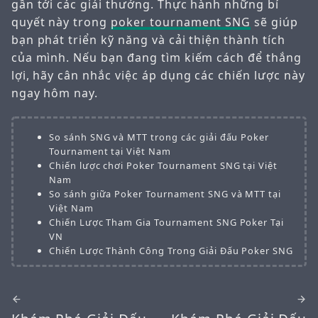
gần tới các giải thưởng. Thực hành những bí
quyết này trong
poker tournament SNG
sẽ giúp
bạn phát triển kỹ năng và cải thiện thành tích
của mình. Nếu bạn đang tìm kiếm cách để thắng
lợi, hãy cân nhắc việc áp dụng các chiến lược này
ngay hôm nay.
So sánh SNG và MTT trong các giải đấu Poker
Tournament tại Việt Nam
Chiến lược chơi Poker Tournament SNG tại Việt
Nam
So sánh giữa Poker Tournament SNG và MTT tại
Việt Nam
Chiến Lược Tham Gia Tournament SNG Poker Tại
VN
Chiến Lược Thành Công Trong Giải Đấu Poker SNG