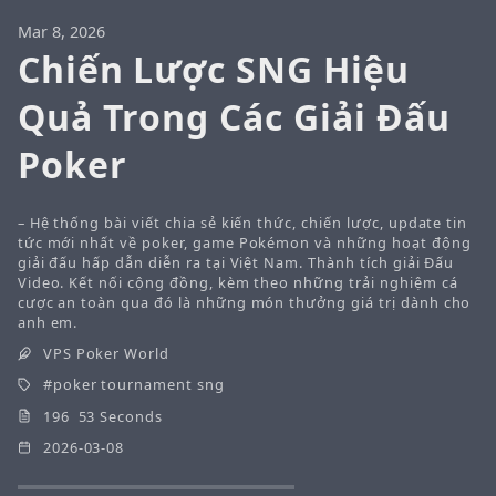
Mar 8, 2026
Chiến Lược SNG Hiệu
Quả Trong Các Giải Đấu
Poker
– Hệ thống bài viết chia sẻ kiến thức, chiến lược, update tin
tức mới nhất về poker, game Pokémon và những hoạt động
giải đấu hấp dẫn diễn ra tại Việt Nam. Thành tích giải Đấu
Video. Kết nối cộng đồng, kèm theo những trải nghiệm cá
cược an toàn qua đó là những món thưởng giá trị dành cho
anh em.
VPS Poker World
poker tournament sng
196 53 Seconds
2026-03-08