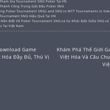
 Tham Gia Tournament SNG Poker Tại VN
Thành Công Trong Giải Đấu Poker SNG
ing Poker Tournament SNGs and SNG vs MTT Tournaments in Vie
 Tournament SNG Hiệu Quả Tại VN
 Nên Biết Về Poker Tournament SNG và Sự Khác Biệt Giữa SNG và
 Tại Việt Nam
ownload Game
Khám Phá Thế Giới 
 Hóa Đầy Đủ, Thú Vị
Việt Hóa Và Câu C
Vi