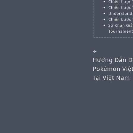
Chiến Lược
Chiến Lược 
Understand
Chiến Lược
Số Khán Giả
Tournaments
Hướng Dẫn D
Pokémon Việt
Tại Việt Nam