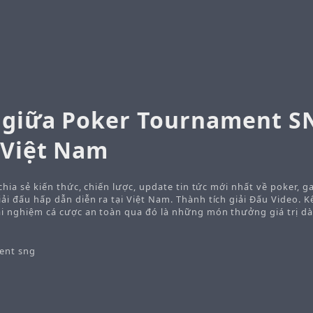
 giữa Poker Tournament S
 Việt Nam
 chia sẻ kiến thức, chiến lược, update tin tức mới nhất về poker,
i đấu hấp dẫn diễn ra tại Việt Nam. Thành tích giải Đấu Video. K
i nghiệm cá cược an toàn qua đó là những món thưởng giá trị d
d
ent sng